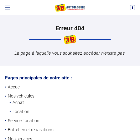


14 avenue de la République
03700 Bellerive-sur-Allier
04 70 32 31 31
Erreur 404
La page à laquelle vous souhaitez accéder n'existe pas.
Pages principales de notre site :
Accueil
Adresse email de réception

Nos véhicules
Achat
Location
Code Captcha

Service Location
Rafraîchir le captcha

Entretien et réparations
Nos services
En cochant cette case, vous consentez à recevoir nos propositions commerciales à