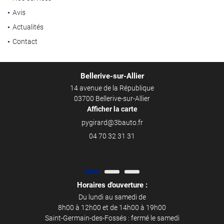
l'adresse email indiqué ci-dessus. Vous pouvez vous désinscrire à tout moment en
utilisant
le formulaire de désinscription
.
Avis
Une questio
Actualités
Inscription
Accueil
Contact
04 70 32 31 3
Achat
Bellerive-sur-Allier
Location
14 avenue de la République
rvice Location
03700 Bellerive-sur-Allier
Afficher la carte
ien et réparations
Restez infor
04 70 32 31 31
Nos services
Inscription News
Avis
Actualités
Horaires d'ouverture :
Contact
Du lundi au samedi de
Rejoignez-nous
8h00 à 12h00 et de 14h00 à 19h00
Saint-Germain-des-Fossés : fermé le samedi