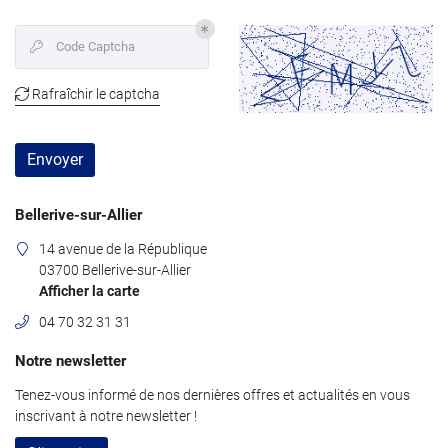
Une questio
Code Captcha

Accueil
04 70 32 31 3
Rafraîchir le captcha

Achat
Location
Envoyer
rvice Location
Bellerive-sur-Allier
ien et réparations
Restez infor
14 avenue de la République
Nos services
03700 Bellerive-sur-Allier
Afficher la carte
Inscription News
Avis
04 70 32 31 31
Actualités
Notre newsletter
Contact
Rejoignez-nous
Tenez-vous informé de nos dernières offres et actualités en vous
inscrivant à notre
newsletter !