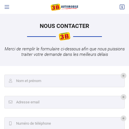


14 avenue de la République
03700 Bellerive-sur-Allier
04 70 32 31 31
NOUS CONTACTER
Merci de remplir le formulaire ci-dessous afin que nous puissions
traiter votre demande dans les meilleurs délais
Nom et prénom

Adresse email de réception

Adresse email

Code Captcha

Rafraîchir le captcha

Numéro de téléphone

En cochant cette case, vous consentez à recevoir nos propositions commerciales à