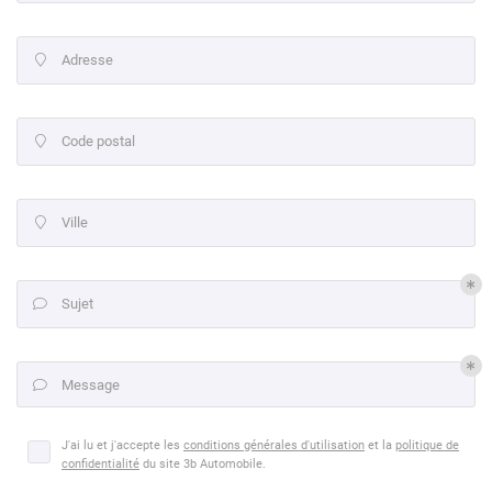
l'adresse email indiqué ci-dessus. Vous pouvez vous désinscrire à tout moment en
utilisant
le formulaire de désinscription
.
Adresse

Inscription
Code postal

Ville

Sujet

Message

J'ai lu et j'accepte les
conditions générales d'utilisation
et la
politique de
confidentialité
du site
3b Automobile
.